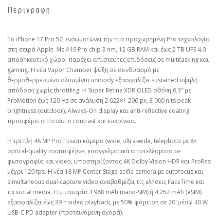
Περιγραφή
Το iPhone 17 Pro 5G ενσωματώνει την πιο προχωρημένη Pro τεχνολογία
στη σειρά Apple. Με A19 Pro chip 3 nm, 12 GB RAM και έως 2 TB UFS 4.0
αποθηκευτικό χώρο, παρέχει απίστευτες επιδόσεις σε multitasking και
gaming. Η νέα Vapor Chamber ψύξη σε συνδυασμό με
θερμοθερμευμένο αλουμίνιο unibody εξασφαλίζει sustained υψηλή
απόδοση χωρίς throttling. Η Super Retina XDR OLED οθόνη 6,3″ με
ProMotion έως 120 Hz σε ανάλυση 2 622×1 206 px, 3 000 nits peak
brightness (outdoor), Always-On display και anti-reflective coating
προσφέρει απίστευτο contrast και ευκρίνεια.
Η τριπλή 48 MP Pro Fusion κάμερα (wide, ultra-wide, telephoto με 8×
optical-quality zoom) φέρνει επαγγελματικά αποτελέσματα σε
φωτογραφία και video, υποστηρίζοντας 4K Dolby Vision HDR και ProRes
μέχρι 120 fps. Η νέα 18 MP Center Stage selfie camera με autofocus και
simultaneous dual-capture video αναβαθμίζει τις κλήσεις FaceTime και
τα social media. Η μπαταρία 3 988 mAh (nano-SIM) ή 4 252 mAh (eSIM)
εξασφαλίζει έως 39 h video playback, με 50% φόρτιση σε 20′ μέσω 40 W
USB-C PD adapter (προτεινόμενη αγορά).