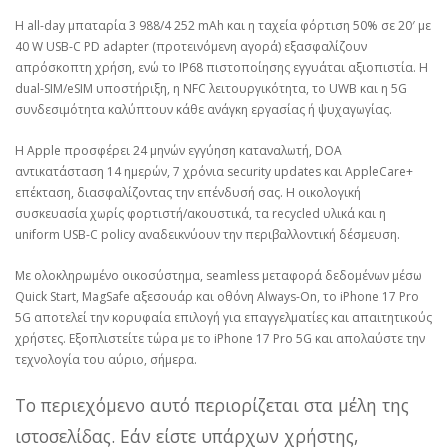
Η all-day μπαταρία 3 988/4 252 mAh και η ταχεία φόρτιση 50% σε 20′ με
40 W USB-C PD adapter (προτεινόμενη αγορά) εξασφαλίζουν
απρόσκοπτη χρήση, ενώ το IP68 πιστοποίησης εγγυάται αξιοπιστία. Η
dual-SIM/eSIM υποστήριξη, η NFC λειτουργικότητα, το UWB και η 5G
συνδεσιμότητα καλύπτουν κάθε ανάγκη εργασίας ή ψυχαγωγίας.
Η Apple προσφέρει 24 μηνών εγγύηση καταναλωτή, DOA
αντικατάσταση 14 ημερών, 7 χρόνια security updates και AppleCare+
επέκταση, διασφαλίζοντας την επένδυσή σας. Η οικολογική
συσκευασία χωρίς φορτιστή/ακουστικά, τα recycled υλικά και η
uniform USB-C policy αναδεικνύουν την περιβαλλοντική δέσμευση.
Με ολοκληρωμένο οικοσύστημα, seamless μεταφορά δεδομένων μέσω
Quick Start, MagSafe αξεσουάρ και οθόνη Always-On, το iPhone 17 Pro
5G αποτελεί την κορυφαία επιλογή για επαγγελματίες και απαιτητικούς
χρήστες. Εξοπλιστείτε τώρα με το iPhone 17 Pro 5G και απολαύστε την
τεχνολογία του αύριο, σήμερα.
Το περιεχόμενο αυτό περιορίζεται στα μέλη της
ιστοσελίδας. Εάν είστε υπάρχων χρήστης,