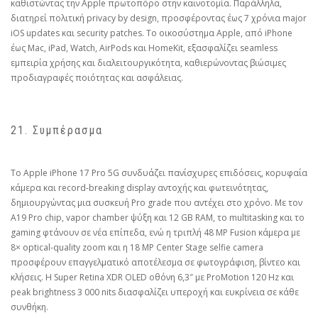
καθιστώντας την Apple πρωτοπόρο στην καινοτομία. Παράλληλα,
διατηρεί πολιτική privacy by design, προσφέροντας έως 7 χρόνια major
iOS updates και security patches. Το οικοσύστημα Apple, από iPhone
έως Mac, iPad, Watch, AirPods και HomeKit, εξασφαλίζει seamless
εμπειρία χρήσης και διαλειτουργικότητα, καθιερώνοντας βιώσιμες
προδιαγραφές ποιότητας και ασφάλειας.
21. Συμπέρασμα
Το Apple iPhone 17 Pro 5G συνδυάζει πανίσχυρες επιδόσεις, κορυφαία
κάμερα και record-breaking display αντοχής και φωτεινότητας,
δημιουργώντας μια συσκευή Pro grade που αντέχει στο χρόνο. Με τον
A19 Pro chip, vapor chamber ψύξη και 12 GB RAM, το multitasking και το
gaming φτάνουν σε νέα επίπεδα, ενώ η τριπλή 48 MP Fusion κάμερα με
8× optical-quality zoom και η 18 MP Center Stage selfie camera
προσφέρουν επαγγελματικό αποτέλεσμα σε φωτογράφιση, βίντεο και
κλήσεις. Η Super Retina XDR OLED οθόνη 6,3″ με ProMotion 120 Hz και
peak brightness 3 000 nits διασφαλίζει υπεροχή και ευκρίνεια σε κάθε
συνθήκη.