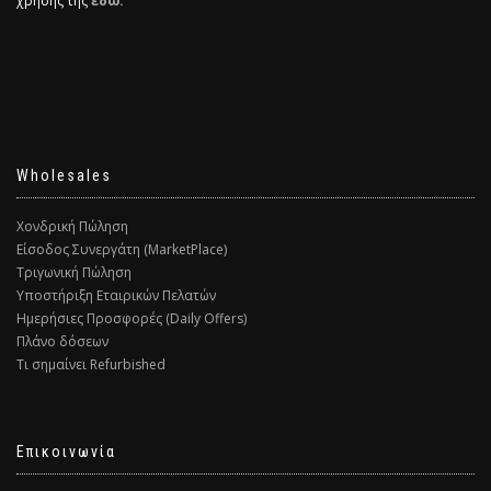
χρήσης της
εδώ.
Wholesales
Χονδρική Πώληση
Είσοδος Συνεργάτη (MarketPlace)
Τριγωνική Πώληση
Υποστήριξη Εταιρικών Πελατών
Ημερήσιες Προσφορές (Daily Offers)
Πλάνο δόσεων
Τι σημαίνει Refurbished
Επικοινωνία