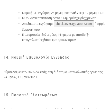
Νομική Ε.Ε. εγγύηση: 24 μήνες (καταναλωτές), 12 μήνες (B2B)
DOA: Αντικατάσταση εντός 14 ημερών χωρίς χρέωση
Διαδικασία εγγύησης:
checkcoverage.apple.com
ή Apple
Support App
Επιστροφές: Ιδιώτες έως 14 ημέρες με απόδειξη;
επαγγελματίες βάσει εμπορικών όρων
14. Νομική Βαθμολογία Εγγύησης
Σύμφωνα με ΚΥΑ 2025/24, ελάχιστη διάστημα καταναλωτικής εγγύησης
24 μηνών, 12 μηνών B2B.
15. Ποσοστό Ελαττωμάτων