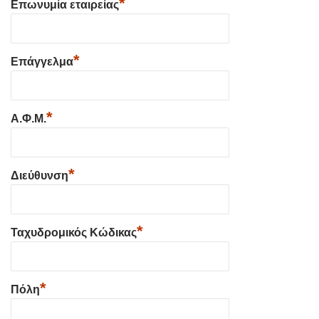
*
Επωνυμία εταιρείας
*
Επάγγελμα
*
Α.Φ.Μ.
*
Διεύθυνση
*
Ταχυδρομικός Κώδικας
*
Πόλη