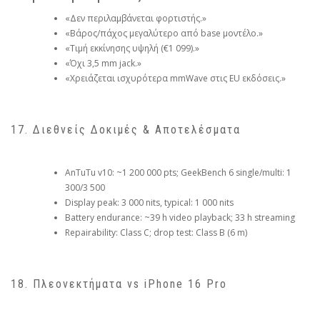
«Δεν περιλαμβάνεται φορτιστής.»
«Βάρος/πάχος μεγαλύτερο από base μοντέλο.»
«Τιμή εκκίνησης υψηλή (€1 099).»
«Όχι 3,5 mm jack.»
«Χρειάζεται ισχυρότερα mmWave στις EU εκδόσεις.»
17. Διεθνείς Δοκιμές & Αποτελέσματα
AnTuTu v10: ~1 200 000 pts; GeekBench 6 single/multi: 1
300/3 500
Display peak: 3 000 nits, typical: 1 000 nits
Battery endurance: ~39 h video playback; 33 h streaming
Repairability: Class C; drop test: Class B (6 m)
18. Πλεονεκτήματα vs iPhone 16 Pro