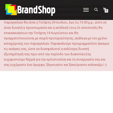
στο
περιεχόμενο
Το ηλεκτρονικό μας κατάστημα θα παραμείνει κλειστό, από Πέμπτη 30
Εναλλαγή
0
Ιουλίου 2026 μέχρι και την Τρίτη 18 Αυγούστου. Για την καλύτερη
πλοήγησης
εξυπηρέτησή σας, σας ενημερώνουμε ότι η τελευταία ημέρα λήψης
παραγγελιών θα είναι η Τετάρτη 29 Ιουλίου, έως τις 15:00 μ.μ., ώστε να
είναι δυνατή η προετοιμασία και η εκτέλεσή τους.Οι αποστολές θα
επανεκκινήσουν την Τετάρτη 19 Αυγούστου και θα
πραγματοποιούνται με σειρά προτεραιότητας, ανάλογα με τον χρόνο
καταχώρισης των παραγγελιών. Παρακαλούμε προγραμματίστε έγκαιρα
τις ανάγκες σας, ώστε να διασφαλιστεί η καλύτερη δυνατή
εξυπηρέτησή σας πριν από την περίοδο των διακοπών.Σας
ευχαριστούμε θερμά για την εμπιστοσύνη και τη συνεργασία σας και
σας ευχόμαστε ένα όμορφο, ξέγνοιαστο και ξεκούραστο καλοκαίρι.! :)