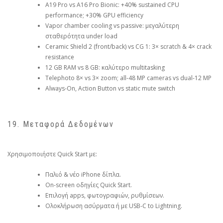
A19 Pro vs A16 Pro Bionic: +40% sustained CPU
performance; +30% GPU efficiency
Vapor chamber cooling vs passive: μεγαλύτερη
σταθερότητα under load
Ceramic Shield 2 (front/back) vs CG 1: 3× scratch & 4× crack
resistance
12 GB RAM vs 8 GB: καλύτερο multitasking
Telephoto 8× vs 3× zoom; all-48 MP cameras vs dual-12 MP
Always-On, Action Button vs static mute switch
19. Μεταφορά Δεδομένων
Χρησιμοποιήστε Quick Start με:
Παλιό & νέο iPhone δίπλα.
On-screen οδηγίες Quick Start.
Επιλογή apps, φωτογραφιών, ρυθμίσεων.
Ολοκλήρωση ασύρματα ή με USB-C to Lightning.