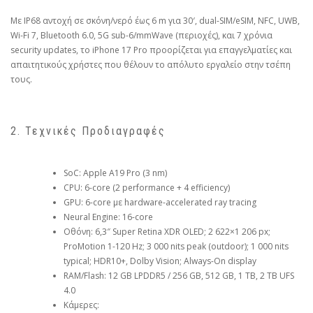
Με IP68 αντοχή σε σκόνη/νερό έως 6 m για 30′, dual-SIM/eSIM, NFC, UWB,
Wi-Fi 7, Bluetooth 6.0, 5G sub-6/mmWave (περιοχές), και 7 χρόνια
security updates, το iPhone 17 Pro προορίζεται για επαγγελματίες και
απαιτητικούς χρήστες που θέλουν το απόλυτο εργαλείο στην τσέπη
τους.
2. Τεχνικές Προδιαγραφές
SoC: Apple A19 Pro (3 nm)
CPU: 6-core (2 performance + 4 efficiency)
GPU: 6-core με hardware-accelerated ray tracing
Neural Engine: 16-core
Οθόνη: 6,3″ Super Retina XDR OLED; 2 622×1 206 px;
ProMotion 1-120 Hz; 3 000 nits peak (outdoor); 1 000 nits
typical; HDR10+, Dolby Vision; Always-On display
RAM/Flash: 12 GB LPDDR5 / 256 GB, 512 GB, 1 TB, 2 TB UFS
4.0
Κάμερες: