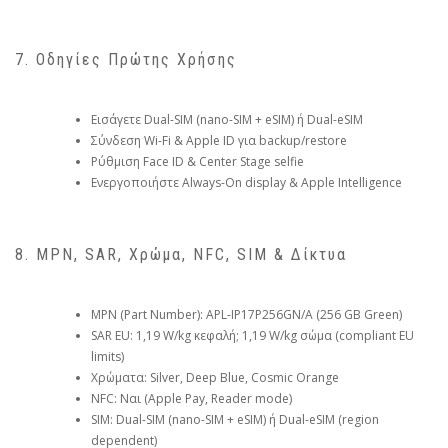
7. Οδηγίες Πρώτης Χρήσης
Εισάγετε Dual-SIM (nano-SIM + eSIM) ή Dual-eSIM
Σύνδεση Wi-Fi & Apple ID για backup/restore
Ρύθμιση Face ID & Center Stage selfie
Ενεργοποιήστε Always-On display & Apple Intelligence
8. MPN, SAR, Χρώμα, NFC, SIM & Δίκτυα
MPN (Part Number): APL-IP17P256GN/A (256 GB Green)
SAR EU: 1,19 W/kg κεφαλή; 1,19 W/kg σώμα (compliant EU
limits)
Χρώματα: Silver, Deep Blue, Cosmic Orange
NFC: Ναι (Apple Pay, Reader mode)
SIM: Dual-SIM (nano-SIM + eSIM) ή Dual-eSIM (region
dependent)