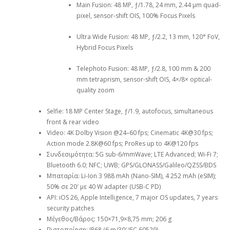
Main Fusion: 48 MP, ƒ/1.78, 24 mm, 2.44 μm quad-
pixel, sensor-shift OIS, 100% Focus Pixels
Ultra Wide Fusion: 48 MP, ƒ/2.2, 13 mm, 120° FoV,
Hybrid Focus Pixels
Telephoto Fusion: 48 MP, ƒ/2.8, 100 mm & 200
mm tetraprism, sensor-shift OIS, 4×/8× optical-
quality zoom
Selfie: 18 MP Center Stage, ƒ/1.9, autofocus, simultaneous
front & rear video
Video: 4K Dolby Vision @24–60 fps; Cinematic 4K@30 fps;
Action mode 2.8K@60 fps; ProRes up to 4K@120 fps
Συνδεσιμότητα: 5G sub-6/mmWave; LTE Advanced; Wi-Fi 7;
Bluetooth 6.0; NFC; UWB; GPS/GLONASS/Galileo/QZSS/BDS
Μπαταρία: Li-Ion 3 988 mAh (Nano-SIM), 4 252 mAh (eSIM);
50% σε 20′ με 40 W adapter (USB-C PD)
API: iOS 26, Apple Intelligence, 7 major OS updates, 7 years
security patches
Μέγεθος/Βάρος: 150×71,9×8,75 mm; 206 g
Πιστοποίηση: IP68 (6 m/30′ IEC 60529)