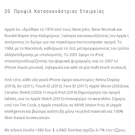
20. Προφίλ Κατασκευάστριας Εταιρείας
Apple Inc. ιδρύθηκε το 1976 από τους Steve Jobs, Steve Wozniak και
Ronald Wayne στην Καλιφόρνια. Ξεκίνησε κατασκευάζοντας τον Apple I,
ανοίγοντας το δρόμο για την παγκόσμια microcomputer αγορά. Το
1984, με το Macintosh, καθιέρωσε το GUI, μεταμορφώνοντας τον τρόπο
αλληλεπίδρασης με υπολογιστές. Το 2001 έφερε το iPod,
επαναπροσδιορίζοντας την ψηφιακή ψυχαγωγία, ενώ το 2007 το
iPhone ένωσε μουσική, τηλεφωνία και web σε μία multi-touch συσκευή.
Από τότε, κάθε νέα γενιά iPhone έφερε καινοτομίες: Retina Display
(2010), Siri (2011), Touch ID (2013), Face ID (2017), Apple Silicon (2020) και
Ceramic Shield (2020). Η σειρά iPad (2010) δημιούργησε την αγορά
tablets, ενώ το Apple Watch (2015) επανεφηύρε τα wearables. Σήμερα,
υπό τον Tim Cook, η Apple επενδύει σε AR/VR (Vision Pro), AI (Apple
Intelligence) και βιώσιμη ανάπτυξη μέσω recycled materials και 100%
fiber-based συσκευασιών.
Με ετήσια έσοδα >380 δισ. $, η R&D δαπάνη αγγίζει 6–7% του τζίρου,