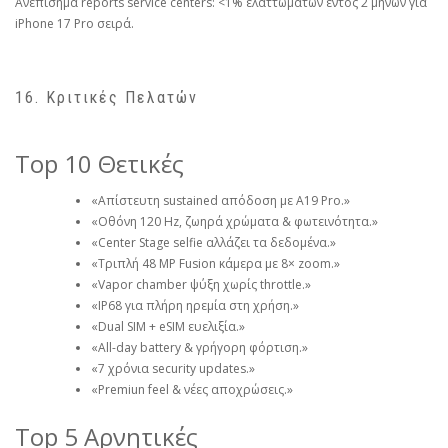
Ανεπίσημα reports service centers: <1% ελαττωμάτων εντός 2 μηνών για
iPhone 17 Pro σειρά.
16. Κριτικές Πελατών
Top 10 Θετικές
«Απίστευτη sustained απόδοση με A19 Pro.»
«Οθόνη 120 Hz, ζωηρά χρώματα & φωτεινότητα.»
«Center Stage selfie αλλάζει τα δεδομένα.»
«Τριπλή 48 MP Fusion κάμερα με 8× zoom.»
«Vapor chamber ψύξη χωρίς throttle.»
«IP68 για πλήρη ηρεμία στη χρήση.»
«Dual SIM + eSIM ευελιξία.»
«All-day battery & γρήγορη φόρτιση.»
«7 χρόνια security updates.»
«Premiun feel & νέες αποχρώσεις.»
Top 5 Αρνητικές