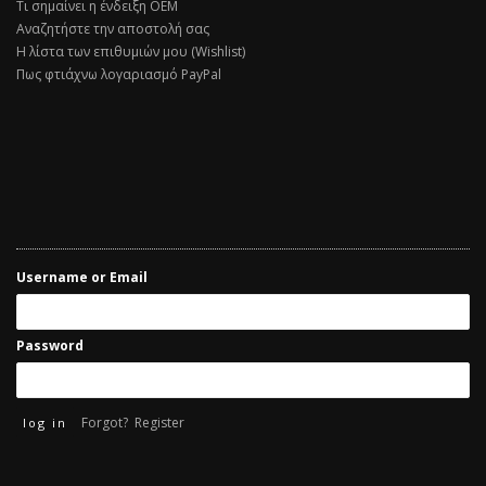
Τι σημαίνει η ένδειξη ΟΕΜ
Αναζητήστε την αποστολή σας
Η λίστα των επιθυμιών μου (Wishlist)
Πως φτιάχνω λογαριασμό PayPal
Username or Email
Password
Forgot?
Register