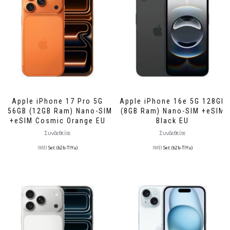
Apple iPhone 17 Pro 5G
Apple iPhone 16e 5G 128GB
256GB (12GB Ram) Nano-SIM
(8GB Ram) Nano-SIM +eSIM
+eSIM Cosmic Orange EU
Black EU
Συνδεθείτε
Συνδεθείτε
IMEI
Set: (b2b-TlYu)
IMEI
Set: (b2b-TlYu)