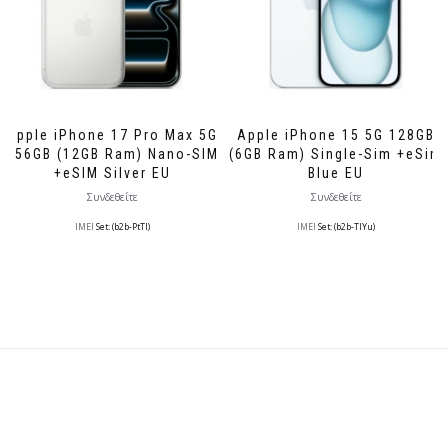
Apple iPhone 17 Pro Max 5G
Apple iPhone 15 5G 128GB
256GB (12GB Ram) Nano-SIM
(6GB Ram) Single-Sim +eSim
+eSIM Silver EU
Blue EU
Συνδεθείτε
Συνδεθείτε
IMEI
Set: (b2b-PtTl)
IMEI
Set: (b2b-TlYu)