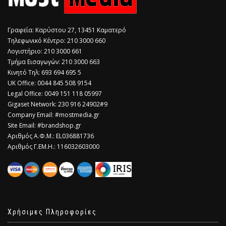
Γραφεία: Καρύστου 27, 13451 Καματερό
Τηλεφωνικό Κέντρο: 210 3000 660
Λογιστήριο: 210 3000 661
Τμήμα Εισαγωγών: 210 3000 663
Κινητό Τηλ: 693 694 695 5
​UK Office: 0044 845 508 9154
Legal Office: 0049 151 118 05997
Gigaset Network: 230 916 24902#9
Company Email: #mostmedia.gr
Site Email: #brandshop.gr
Αριθμός Α.Φ.Μ.: EL036881736
Αριθμός Γ.ΕΜ.Η.: 116032603000
Χρήσιμες Πληροφορίες