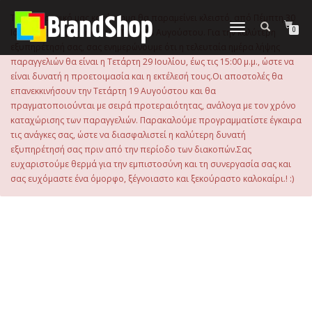
στο
περιεχόμενο
Το ηλεκτρονικό μας κατάστημα θα παραμείνει κλειστό, από Πέμπτη 30
Εναλλαγή
0
Ιουλίου 2026 μέχρι και την Τρίτη 18 Αυγούστου. Για την καλύτερη
πλοήγησης
εξυπηρέτησή σας, σας ενημερώνουμε ότι η τελευταία ημέρα λήψης
παραγγελιών θα είναι η Τετάρτη 29 Ιουλίου, έως τις 15:00 μ.μ., ώστε να
είναι δυνατή η προετοιμασία και η εκτέλεσή τους.Οι αποστολές θα
επανεκκινήσουν την Τετάρτη 19 Αυγούστου και θα
πραγματοποιούνται με σειρά προτεραιότητας, ανάλογα με τον χρόνο
καταχώρισης των παραγγελιών. Παρακαλούμε προγραμματίστε έγκαιρα
τις ανάγκες σας, ώστε να διασφαλιστεί η καλύτερη δυνατή
εξυπηρέτησή σας πριν από την περίοδο των διακοπών.Σας
ευχαριστούμε θερμά για την εμπιστοσύνη και τη συνεργασία σας και
σας ευχόμαστε ένα όμορφο, ξέγνοιαστο και ξεκούραστο καλοκαίρι.! :)