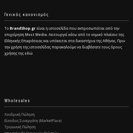
Γενικός κανονισμός
Το
BrandShop.gr
είναι η ιστοσελίδα που εκπροσωπείται από την
επιχείρηση
Most Media
. Λειτουργεί κάτω από το νομικό πλαίσιο της
Ελληνικής Επικράτειας και υπόκειται στα δικαστήρια της Αθήνας. Πριν
την χρήση της ιστοσελίδας παρακαλούμε να διαβάσατε τους όρους
χρήσης της
εδώ.
Wholesales
Χονδρική Πώληση
Είσοδος Συνεργάτη (MarketPlace)
Τριγωνική Πώληση