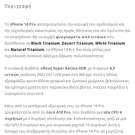
Περιγραφή
Το
iPhone 16 Pro
αντιπροσωπεύει την κορυφή του σχεδιασμού και
της τεχνολογικής καινοτομίας της Apple, θέτοντας ένα νέο πρότυπο για
τα smartphone. Με τα κομψά
φινιρίσματα από τιτάνιο
που
διατίθενται σε
Black Titanium
,
Desert Titanium
,
White Titanium
και
Natural Titanium
, το iPhone 16 Pro δεν είναι απλώς μια
τεχνολογική συσκευή αλλά μια δήλωση πολυπλοκότητας.
Η συσκευή διαθέτει
οθόνη Super Retina XDR
, με διαγώνιο
6,3
ιντσών
, ανάλυση 2622 επί 1206 pixel στα 460 ppi. Αυτή η οθόνη
εξασφαλίζει κρυστάλλινα γραφικά και ζωντανά χρώματα, βελτιώνοντας
την εμπειρία χρήστη είτε παρακολουθείτε βίντεο, παίζετε παιχνίδια ή
περιηγείστε στον Ιστό.
Κάτω από το εκπληκτικό εξωτερικό του, το iPhone 16 Pro
τροφοδοτείται από το
τσιπ A18 Pro
, που διαθέτει μια
νέα CPU 6
πυρήνων
με 2 πυρήνες απόδοσης και 4 αποδοτικότητας, μαζί με μια
νέα GPU 6 πυρήνων και μια νευρωνική μηχανή 16 πυρήνων. Αυτή η
δύναμη του επεξεργαστή επιτρέπει στο iPhone 16 Pro να χειρίζεται