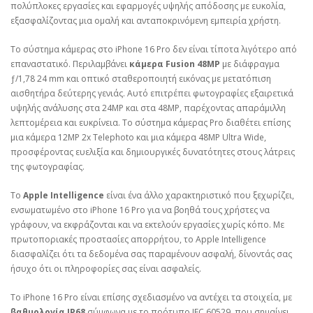
πολύπλοκες εργασίες και εφαρμογές υψηλής απόδοσης με ευκολία,
εξασφαλίζοντας μια ομαλή και ανταποκρινόμενη εμπειρία χρήστη.
Το σύστημα κάμερας στο iPhone 16 Pro δεν είναι τίποτα λιγότερο από
επαναστατικό. Περιλαμβάνει
κάμερα Fusion 48MP
με διάφραγμα
ƒ/1,78 24 mm και οπτικό σταθεροποιητή εικόνας με μετατόπιση
αισθητήρα δεύτερης γενιάς. Αυτό επιτρέπει φωτογραφίες εξαιρετικά
υψηλής ανάλυσης στα 24MP και στα 48MP, παρέχοντας απαράμιλλη
λεπτομέρεια και ευκρίνεια. Το σύστημα κάμερας Pro διαθέτει επίσης
μια κάμερα 12MP 2x Telephoto και μια κάμερα 48MP Ultra Wide,
προσφέροντας ευελιξία και δημιουργικές δυνατότητες στους λάτρεις
της φωτογραφίας.
Το
Apple Intelligence
είναι ένα άλλο χαρακτηριστικό που ξεχωρίζει,
ενσωματωμένο στο iPhone 16 Pro για να βοηθά τους χρήστες να
γράφουν, να εκφράζονται και να εκτελούν εργασίες χωρίς κόπο. Με
πρωτοποριακές προστασίες απορρήτου, το Apple Intelligence
διασφαλίζει ότι τα δεδομένα σας παραμένουν ασφαλή, δίνοντάς σας
ήσυχο ότι οι πληροφορίες σας είναι ασφαλείς.
Το iPhone 16 Pro είναι επίσης σχεδιασμένο να αντέχει τα στοιχεία, με
βαθμολογία IP68
σύμφωνα με το πρότυπο IEC 60529, που σημαίνει