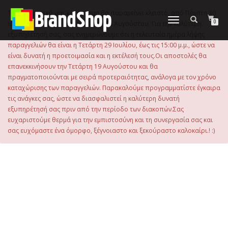
στο
περιεχόμενο
Το ηλεκτρονικό μας κατάστημα θα παραμείνει κλειστό, από Πέμπτη 30
Εναλλαγή
0
Ιουλίου 2026 μέχρι και την Τρίτη 18 Αυγούστου. Για την καλύτερη
πλοήγησης
εξυπηρέτησή σας, σας ενημερώνουμε ότι η τελευταία ημέρα λήψης
παραγγελιών θα είναι η Τετάρτη 29 Ιουλίου, έως τις 15:00 μ.μ., ώστε να
είναι δυνατή η προετοιμασία και η εκτέλεσή τους.Οι αποστολές θα
επανεκκινήσουν την Τετάρτη 19 Αυγούστου και θα
πραγματοποιούνται με σειρά προτεραιότητας, ανάλογα με τον χρόνο
καταχώρισης των παραγγελιών. Παρακαλούμε προγραμματίστε έγκαιρα
τις ανάγκες σας, ώστε να διασφαλιστεί η καλύτερη δυνατή
εξυπηρέτησή σας πριν από την περίοδο των διακοπών.Σας
ευχαριστούμε θερμά για την εμπιστοσύνη και τη συνεργασία σας και
σας ευχόμαστε ένα όμορφο, ξέγνοιαστο και ξεκούραστο καλοκαίρι.! :)