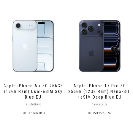
Apple iPhone Air 5G 256GB
Apple iPhone 17 Pro 5G
(12GB Ram) Dual-eSIM Sky
256GB (12GB Ram) Nano-SIM
Blue EU
+eSIM Deep Blue EU
Συνδεθείτε
Συνδεθείτε
IMEI
Set: (b2b-TlYu)
IMEI
Set: (b2b-TlYu)