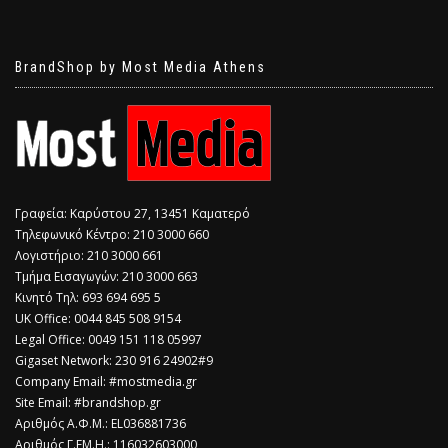
BrandShop by Most Media Athens
Γραφεία: Καρύστου 27, 13451 Καματερό
Τηλεφωνικό Κέντρο: 210 3000 660
Λογιστήριο: 210 3000 661
Τμήμα Εισαγωγών: 210 3000 663
Κινητό Τηλ: 693 694 695 5
​UK Office: 0044 845 508 9154
Legal Office: 0049 151 118 05997
Gigaset Network: 230 916 24902#9
Company Email: #mostmedia.gr
Site Email: #brandshop.gr
Αριθμός Α.Φ.Μ.: EL036881736
Αριθμός Γ.ΕΜ.Η.: 116032603000