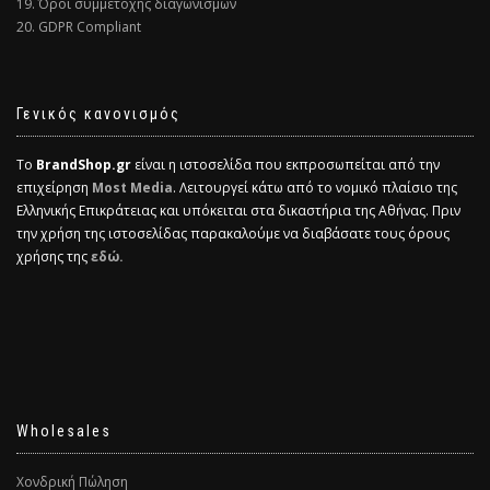
19. Όροι συμμετοχής διαγωνισμών
20. GDPR Compliant
Γενικός κανονισμός
Το
BrandShop.gr
είναι η ιστοσελίδα που εκπροσωπείται από την
επιχείρηση
Most Media
. Λειτουργεί κάτω από το νομικό πλαίσιο της
Ελληνικής Επικράτειας και υπόκειται στα δικαστήρια της Αθήνας. Πριν
την χρήση της ιστοσελίδας παρακαλούμε να διαβάσατε τους όρους
χρήσης της
εδώ.
Wholesales
Χονδρική Πώληση