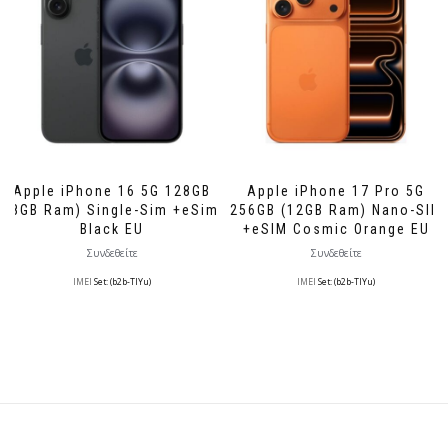
Apple iPhone 16 5G 128GB
Apple iPhone 17 Pro 5G
(8GB Ram) Single-Sim +eSim
256GB (12GB Ram) Nano-SIM
Black EU
+eSIM Cosmic Orange EU
Συνδεθείτε
Συνδεθείτε
IMEI
Set: (b2b-TlYu)
IMEI
Set: (b2b-TlYu)