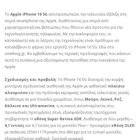
Το
Apple iPhone 16 5G
αντιπροσωπεύει την τελευταία εξέλιξη στη
σειρά smartphone της Apple, διαθέτοντας μια σειρά από
χαρακτηριστικά και βελτιώσεις που θέτουν νέα πρότυπα για την
τεχνολογία κινητής τηλεφωνίας. Με την κυκλοφορία του, οι
καταναλωτές και οι λάτρεις της τεχνολογίας είναι πρόθυμοι να
καταλάβουν τι φέρνει στο τραπέζι το iPhone 16 5G. Εδώ στο
onething.gr, θα εμβαθύνουμε τις τεχνικές προδιαγραφές που κάνουν
αυτή τη συσκευή μια αξιοσημείωτη προσθήκη στην οικογένεια της
Apple.
Σχεδιασμός και προβολή:
Το iPhone 16 5G διατηρεί την κομψή,
μοντέρνα σχεδιαστική αισθητική της Apple με ανθεκτικό
πλαίσιο
αλουμινίου
και την πρόσοψη κεραμικής ασπίδας τελευταίας γενιάς.
Διαθέσιμη σε μια ποικιλία χρωμάτων, όπως
Μαύρο, Λευκό, Ροζ,
Κάλκινο και Ultramarine
, η συσκευή ανταποκρίνεται στις
προσωπικές προτιμήσεις στυλ, εξασφαλίζοντας ταυτόχρονα
στιβαρότητα. Η
οθόνη Super Retina XDR
, διαθέσιμη σε δύο μεγέθη—
6,1 ίντσες
και 6,7 ίντσες για το μοντέλο Plus— προσφέρει
οθόνη OLED
με ανάλυση 2556×1179 pixels στα 460 ppi για το τυπικό μοντέλο,
εξασφαλίζοντας καθαρά, ζωντανά γραφικά.