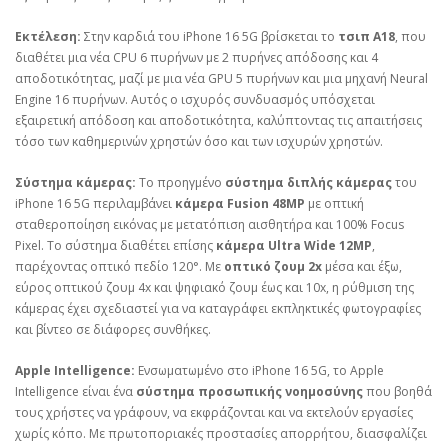
Εκτέλεση:
Στην καρδιά του iPhone 16 5G βρίσκεται το
τσιπ A18
, που
διαθέτει μια νέα CPU 6 πυρήνων με 2 πυρήνες απόδοσης και 4
αποδοτικότητας, μαζί με μια νέα GPU 5 πυρήνων και μια μηχανή Neural
Engine 16 πυρήνων. Αυτός ο ισχυρός συνδυασμός υπόσχεται
εξαιρετική απόδοση και αποδοτικότητα, καλύπτοντας τις απαιτήσεις
τόσο των καθημερινών χρηστών όσο και των ισχυρών χρηστών.
Σύστημα κάμερας:
Το προηγμένο
σύστημα διπλής κάμερας
του
iPhone 16 5G περιλαμβάνει
κάμερα Fusion 48MP
με οπτική
σταθεροποίηση εικόνας με μετατόπιση αισθητήρα και 100% Focus
Pixel. Το σύστημα διαθέτει επίσης
κάμερα Ultra Wide 12MP
,
παρέχοντας οπτικό πεδίο 120°. Με
οπτικό ζουμ 2x
μέσα και έξω,
εύρος οπτικού ζουμ 4x και ψηφιακό ζουμ έως και 10x, η ρύθμιση της
κάμερας έχει σχεδιαστεί για να καταγράφει εκπληκτικές φωτογραφίες
και βίντεο σε διάφορες συνθήκες.
Apple Intelligence:
Ενσωματωμένο στο iPhone 16 5G, το Apple
Intelligence είναι ένα
σύστημα προσωπικής νοημοσύνης
που βοηθά
τους χρήστες να γράφουν, να εκφράζονται και να εκτελούν εργασίες
χωρίς κόπο. Με πρωτοποριακές προστασίες απορρήτου, διασφαλίζει