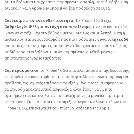
ότι τα δεδομένα των χρηστών παραμένουν ασφαλή, με τη διαβεβαίωση
ότι ακόμη και η Apple δεν μπορεί να έχει πρόσβαση σε αυτά.
Συνδεσιμότητα και ανθεκτικότητα:
Το iPhone 16 5G έχει
βαθμολογία IP68 για αντοχή στο πιτσίλισμα
, το νερό και τη σκόνη,
ικανό να αντέξει μέγιστο βάθος 6 μέτρων για έως και 30 λεπτά. Αυτή η
ανθεκτικότητα, σε συνδυασμό με τις πιο πρόσφατες
δυνατότητες 5G
,
διασφαλίζει ότι οι χρήστες μπορούν να βασίζονται στη συσκευή τους
σε διάφορα περιβάλλοντα και να παραμένουν συνδεδεμένοι με
απίστευτες γρήγορες ταχύτητες.
Συμπερασματικά
, το iPhone 16 5G αποτελεί απόδειξη της δέσμευσης
της Apple στην καινοτομία και την ποιότητα. Με την πρωτοποριακή του
σχεδίαση, τις ισχυρές επιδόσεις, το εξελιγμένο σύστημα κάμερας και
τα ισχυρά χαρακτηριστικά ασφαλείας, είναι έτοιμη να γίνει το
αγαπημένο των καταναλωτών που αναζητούν μια premium εμπειρία
smartphone. Για μια πιο λεπτομερή εξερεύνηση των δυνατοτήτων του
iPhone 16 5G, επισκεφτείτε τον επίσημο ιστότοπο της Apple.