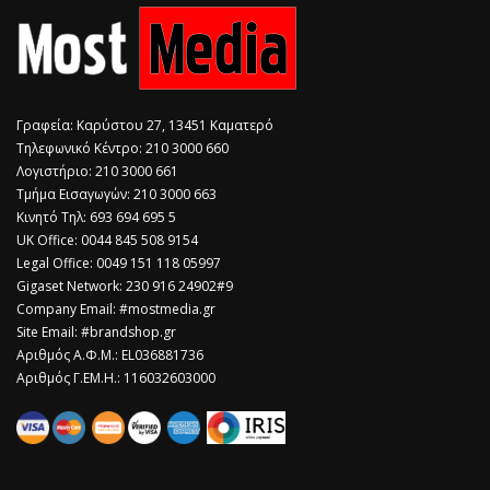
Γραφεία: Καρύστου 27, 13451 Καματερό
Τηλεφωνικό Κέντρο: 210 3000 660
Λογιστήριο: 210 3000 661
Τμήμα Εισαγωγών: 210 3000 663
Κινητό Τηλ: 693 694 695 5
​UK Office: 0044 845 508 9154
Legal Office: 0049 151 118 05997
Gigaset Network: 230 916 24902#9
Company Email: #mostmedia.gr
Site Email: #brandshop.gr
Αριθμός Α.Φ.Μ.: EL036881736
Αριθμός Γ.ΕΜ.Η.: 116032603000