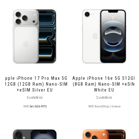
Apple iPhone 17 Pro Max 5G
Apple iPhone 16e 5G 512GB
512GB (12GB Ram) Nano-SIM
(8GB Ram) Nano-SIM +eSIM
+eSIM Silver EU
White EU
Συνδεθείτε
Συνδεθείτε
IMEI
Set: (b2b-PtTl)
IMEI BrandShop | Greece