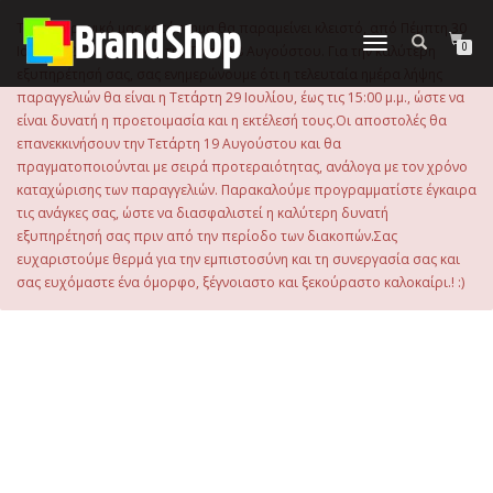
στο
περιεχόμενο
Το ηλεκτρονικό μας κατάστημα θα παραμείνει κλειστό, από Πέμπτη 30
Εναλλαγή
0
Ιουλίου 2026 μέχρι και την Τρίτη 18 Αυγούστου. Για την καλύτερη
πλοήγησης
εξυπηρέτησή σας, σας ενημερώνουμε ότι η τελευταία ημέρα λήψης
παραγγελιών θα είναι η Τετάρτη 29 Ιουλίου, έως τις 15:00 μ.μ., ώστε να
είναι δυνατή η προετοιμασία και η εκτέλεσή τους.Οι αποστολές θα
επανεκκινήσουν την Τετάρτη 19 Αυγούστου και θα
πραγματοποιούνται με σειρά προτεραιότητας, ανάλογα με τον χρόνο
καταχώρισης των παραγγελιών. Παρακαλούμε προγραμματίστε έγκαιρα
τις ανάγκες σας, ώστε να διασφαλιστεί η καλύτερη δυνατή
εξυπηρέτησή σας πριν από την περίοδο των διακοπών.Σας
ευχαριστούμε θερμά για την εμπιστοσύνη και τη συνεργασία σας και
σας ευχόμαστε ένα όμορφο, ξέγνοιαστο και ξεκούραστο καλοκαίρι.! :)