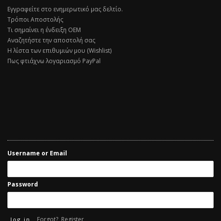
Εγγραφείτε στο ενημερωτικό μας δελτίο.
Τρόποι Αποστολής
Τι σημαίνει η ένδειξη ΟΕΜ
Αναζητήστε την αποστολή σας
Η λίστα των επιθυμιών μου (Wishlist)
Πως φτιάχνω λογαριασμό PayPal
Username or Email
Password
Forgot?
Register