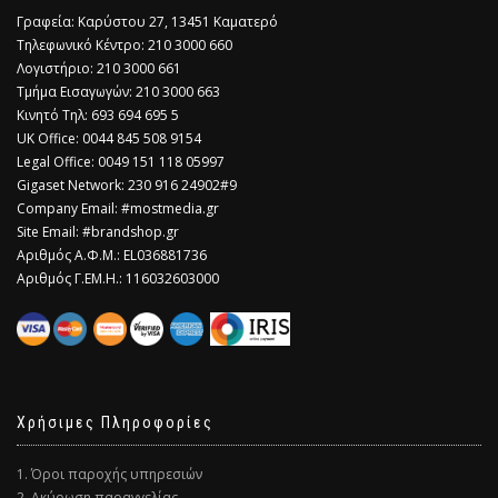
Γραφεία: Καρύστου 27, 13451 Καματερό
Τηλεφωνικό Κέντρο: 210 3000 660
Λογιστήριο: 210 3000 661
Τμήμα Εισαγωγών: 210 3000 663
Κινητό Τηλ: 693 694 695 5
​UK Office: 0044 845 508 9154
Legal Office: 0049 151 118 05997
Gigaset Network: 230 916 24902#9
Company Email: #mostmedia.gr
Site Email: #brandshop.gr
Αριθμός Α.Φ.Μ.: EL036881736
Αριθμός Γ.ΕΜ.Η.: 116032603000
Χρήσιμες Πληροφορίες
1. Όροι παροχής υπηρεσιών
2. Ακύρωση παραγγελίας