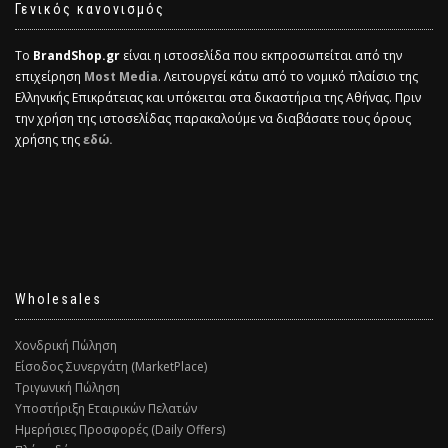
Γενικός κανονισμός
Το
BrandShop.gr
είναι η ιστοσελίδα που εκπροσωπείται από την
επιχείρηση
Most Media
. Λειτουργεί κάτω από το νομικό πλαίσιο της
Ελληνικής Επικράτειας και υπόκειται στα δικαστήρια της Αθήνας. Πριν
την χρήση της ιστοσελίδας παρακαλούμε να διαβάσατε τους όρους
χρήσης της
εδώ.
Wholesales
Χονδρική Πώληση
Είσοδος Συνεργάτη (MarketPlace)
Τριγωνική Πώληση
Υποστήριξη Εταιρικών Πελατών
Ημερήσιες Προσφορές (Daily Offers)