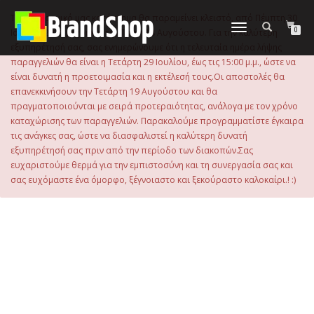
στο
περιεχόμενο
Το ηλεκτρονικό μας κατάστημα θα παραμείνει κλειστό, από Πέμπτη 30
Εναλλαγή
0
Ιουλίου 2026 μέχρι και την Τρίτη 18 Αυγούστου. Για την καλύτερη
πλοήγησης
εξυπηρέτησή σας, σας ενημερώνουμε ότι η τελευταία ημέρα λήψης
παραγγελιών θα είναι η Τετάρτη 29 Ιουλίου, έως τις 15:00 μ.μ., ώστε να
είναι δυνατή η προετοιμασία και η εκτέλεσή τους.Οι αποστολές θα
επανεκκινήσουν την Τετάρτη 19 Αυγούστου και θα
πραγματοποιούνται με σειρά προτεραιότητας, ανάλογα με τον χρόνο
καταχώρισης των παραγγελιών. Παρακαλούμε προγραμματίστε έγκαιρα
τις ανάγκες σας, ώστε να διασφαλιστεί η καλύτερη δυνατή
εξυπηρέτησή σας πριν από την περίοδο των διακοπών.Σας
ευχαριστούμε θερμά για την εμπιστοσύνη και τη συνεργασία σας και
σας ευχόμαστε ένα όμορφο, ξέγνοιαστο και ξεκούραστο καλοκαίρι.! :)