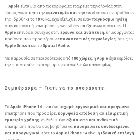
Η
Apple
είναι μία από τις κορυφαίες εταιρείες τεχνολογίας στον
κόσμο, γνωστή για την
καινοτομία και την ποιότητα
των προϊόντων
της. Ιδρύθηκε το
1976
και έχει εξελιχθεί σε έναν
παγκόσμιο ηγέτη
στην κατασκευή smartphones, wearables και έξυπνων συσκευών. Η
Apple
επενδύει συνεχώς στην
έρευνα και ανάπτυξη
, δημιουργώντας
προϊόντα που προσφέρουν
επαναστατικές τεχνολογίες
, όπως το
Apple Silicon
και το
Spatial Audio
.
Με παρουσία σε περισσότερες από
100 χώρες
, η
Apple
έχει κερδίσει
την εμπιστοσύνη εκατομμυρίων καταναλωτών παγκοσμίως.
Συμπέρασμα – Γιατί να το αγοράσετε;
Το
Apple iPhone 14
είναι ένα
ισχυρό, εργονομικό και προηγμένο
smartphone που προσφέρει
κορυφαία απόδοση
και
εξαιρετική
εμπειρία χρήσης
. Αν θέλετε ένα
αξιόπιστο και ανθεκτικό
smartphone που θα σας βοηθήσει να
παραμείνετε συνδεδεμένοι
και παραγωγικοί
, τότε το
Apple iPhone 14
είναι η
ιδανική επιλογή
για εσάς.