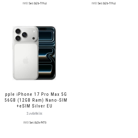
IMEI
Set: (b2b-TlYu)
IMEI
Set: (b2b-TlYu)
Apple iPhone 17 Pro Max 5G
256GB (12GB Ram) Nano-SIM
+eSIM Silver EU
Συνδεθείτε
IMEI
Set: (b2b-PtTl)