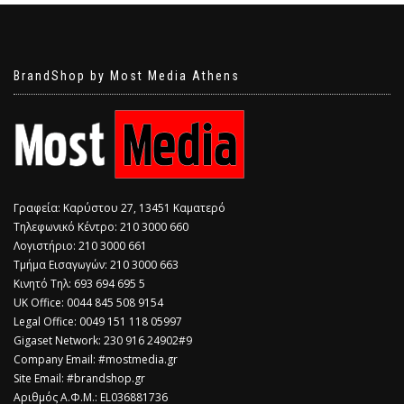
BrandShop by Most Media Athens
Γραφεία: Καρύστου 27, 13451 Καματερό
Τηλεφωνικό Κέντρο: 210 3000 660
Λογιστήριο: 210 3000 661
Τμήμα Εισαγωγών: 210 3000 663
Κινητό Τηλ: 693 694 695 5
​UK Office: 0044 845 508 9154
Legal Office: 0049 151 118 05997
Gigaset Network: 230 916 24902#9
Company Email: #mostmedia.gr
Site Email: #brandshop.gr
Αριθμός Α.Φ.Μ.: EL036881736