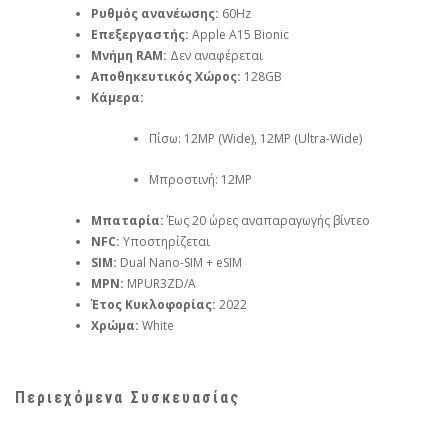
Ρυθμός ανανέωσης:
60Hz
Επεξεργαστής:
Apple A15 Bionic
Μνήμη RAM:
Δεν αναφέρεται
Αποθηκευτικός Χώρος:
128GB
Κάμερα:
Πίσω: 12MP (Wide), 12MP (Ultra-Wide)
Μπροστινή: 12MP
Μπαταρία:
Έως 20 ώρες αναπαραγωγής βίντεο
NFC:
Υποστηρίζεται
SIM:
Dual Nano-SIM + eSIM
MPN:
MPUR3ZD/A
Έτος Κυκλοφορίας:
2022
Χρώμα:
White
Περιεχόμενα Συσκευασίας