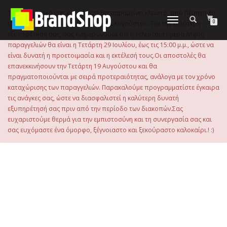
στο
περιεχόμενο
Το ηλεκτρονικό μας κατάστημα θα παραμείνει κλειστό, από Πέμπτη 30
Εναλλαγή
0
Ιουλίου 2026 μέχρι και την Τρίτη 18 Αυγούστου. Για την καλύτερη
πλοήγησης
εξυπηρέτησή σας, σας ενημερώνουμε ότι η τελευταία ημέρα λήψης
παραγγελιών θα είναι η Τετάρτη 29 Ιουλίου, έως τις 15:00 μ.μ., ώστε να
είναι δυνατή η προετοιμασία και η εκτέλεσή τους.Οι αποστολές θα
επανεκκινήσουν την Τετάρτη 19 Αυγούστου και θα
πραγματοποιούνται με σειρά προτεραιότητας, ανάλογα με τον χρόνο
καταχώρισης των παραγγελιών. Παρακαλούμε προγραμματίστε έγκαιρα
τις ανάγκες σας, ώστε να διασφαλιστεί η καλύτερη δυνατή
εξυπηρέτησή σας πριν από την περίοδο των διακοπών.Σας
ευχαριστούμε θερμά για την εμπιστοσύνη και τη συνεργασία σας και
σας ευχόμαστε ένα όμορφο, ξέγνοιαστο και ξεκούραστο καλοκαίρι.! :)