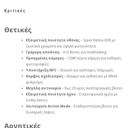
Κριτικές
Θετικές
Εξαιρετική ποιότητα οθόνης
– Super Retina XDR με
ζωντανά χρώματα και υψηλή φωτεινότητα.
Γρήγορη απόδοση
– A15 Bionic για multitasking.
Προηγμένες κάμερες
– 12MP κύρια κάμερα για καθαρές
φωτογραφίες.
Υποστήριξη NFC
– Ιδανικό για ανέπαφες πληρωμές.
Κομψός σχεδιασμός
– Ελαφρύ και ανθεκτικό με White
φινίρισμα.
Μεγάλη αυτονομία
– Έως 20 ώρες αναπαραγωγής βίντεο.
Εξαιρετική ποιότητα ήχου
– Στερεοφωνικά ηχεία με
Dolby Atmos.
Λειτουργία Action Mode
– Σταθεροποίηση βίντεο για
δυναμικές λήψεις.
Αρνητικές