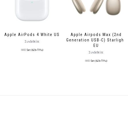
Apple AirPods 4 White US
Apple Airpods Max (2nd
Generation USB-C) Starlight
Συνδεθείτε
EU
IMEI
Set: (b2b-TlYu)
Συνδεθείτε
IMEI
Set: (b2b-TlYu)