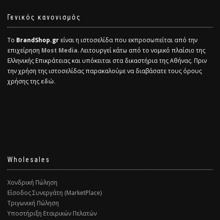
Γενικός κανονισμός
Το
BrandShop.gr
είναι η ιστοσελίδα που εκπροσωπείται από την
επιχείρηση
Most Media
. Λειτουργεί κάτω από το νομικό πλαίσιο της
Ελληνικής Επικράτειας και υπόκειται στα δικαστήρια της Αθήνας. Πριν
την χρήση της ιστοσελίδας παρακαλούμε να διαβάσατε τους όρους
χρήσης της
εδώ.
Wholesales
Χονδρική Πώληση
Είσοδος Συνεργάτη (MarketPlace)
Τριγωνική Πώληση
Υποστήριξη Εταιρικών Πελατών