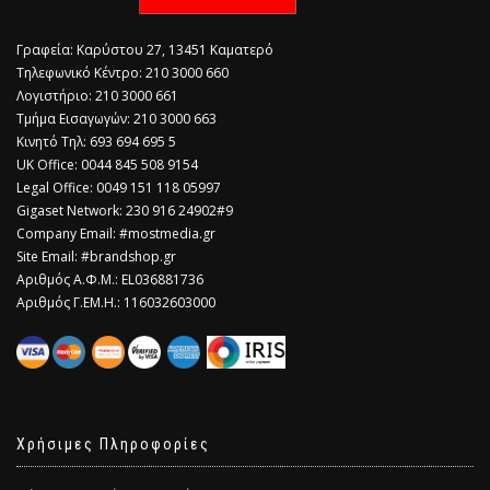
Γραφεία: Καρύστου 27, 13451 Καματερό
Τηλεφωνικό Κέντρο: 210 3000 660
Λογιστήριο: 210 3000 661
Τμήμα Εισαγωγών: 210 3000 663
Κινητό Τηλ: 693 694 695 5
​UK Office: 0044 845 508 9154
Legal Office: 0049 151 118 05997
Gigaset Network: 230 916 24902#9
Company Email: #mostmedia.gr
Site Email: #brandshop.gr
Αριθμός Α.Φ.Μ.: EL036881736
Αριθμός Γ.ΕΜ.Η.: 116032603000
Χρήσιμες Πληροφορίες