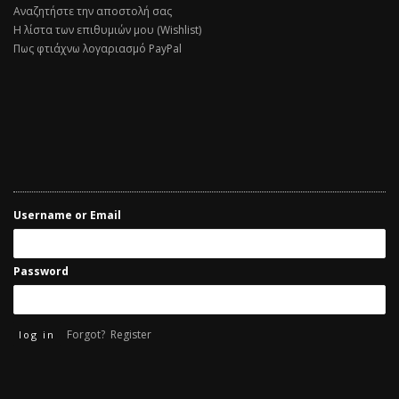
Αναζητήστε την αποστολή σας
Η λίστα των επιθυμιών μου (Wishlist)
Πως φτιάχνω λογαριασμό PayPal
Username or Email
Password
Forgot?
Register