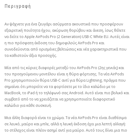
Περιγραφή
Αν ψάχνετε για ένα ζευγάρι ασύρματα ακουστικά που προσφέρουν
εξαιρετική ποιότητα ήχου, ακύρωση θορύβου και άνεση, ίσως θέλετε
να δείτε το Apple AirPods Pro (2 Generation) USB-C White EU. Αυτές είναι
η πιο πρόσφατη έκδοση του δημοφιλούς AirPods Pro και
συνοδεύονται από ορισμένες βελτιώσεις και νέα χαρακτηριστικά που
τα καθιστούν άξια προσοχής.
Μία από τις κύριες διαφορές μεταξύ του AirPods Pro (2ης γενιάς) και
του προηγούμενου μοντέλου είναι η θύρα φόρτισης. Τα νέα AirPods
Pro χρησιμοποιούν θύρα USB-C αντί για θύρα Lightning, πράγμα που
σημαίνει ότι μπορείτε να τα φορτίσετε με το ίδιο καλώδιο με το
MacBook, το iPad ή το τηλέφωνό σας Android. Αυτό είναι πιο βολικό και
συμβατό από το να χρειάζεται να χρησιμοποιείτε διαφορετικό
καλώδιο για κάθε συσκευή.
Μια άλλη διαφορά είναι το χρώμα. Τα νέα AirPods Pro είναι διαθέσιμα
σε λευκό, μαύρο και μπλε, αλλά η λευκή έκδοση έχει μια λεπτή αλλαγή:
το στέλεχος είναι πλέον ασημί αντί για μαύρο. Αυτό τους δίνει μια πιο