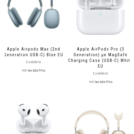
Apple Airpods Max (2nd
Apple AirPods Pro (3
Generation USB-C) Blue EU
Generation) με MagSafe
Charging Case (USB-C) White
Συνδεθείτε
EU
IMEI
Set: (b2b-TlYu)
Συνδεθείτε
IMEI
Set: (b2b-TlYu)