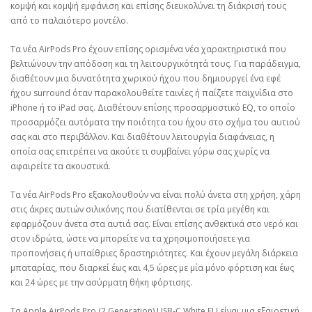
κομψή και κομψή εμφάνιση και επίσης διευκολύνει τη διάκρισή τους
από το παλαιότερο μοντέλο.
Τα νέα AirPods Pro έχουν επίσης ορισμένα νέα χαρακτηριστικά που
βελτιώνουν την απόδοση και τη λειτουργικότητά τους. Για παράδειγμα,
διαθέτουν μια δυνατότητα χωρικού ήχου που δημιουργεί ένα εφέ
ήχου surround όταν παρακολουθείτε ταινίες ή παίζετε παιχνίδια στο
iPhone ή το iPad σας. Διαθέτουν επίσης προσαρμοστικό EQ, το οποίο
προσαρμόζει αυτόματα την ποιότητα του ήχου στο σχήμα του αυτιού
σας και στο περιβάλλον. Και διαθέτουν λειτουργία διαφάνειας, η
οποία σας επιτρέπει να ακούτε τι συμβαίνει γύρω σας χωρίς να
αφαιρείτε τα ακουστικά.
Τα νέα AirPods Pro εξακολουθούν να είναι πολύ άνετα στη χρήση, χάρη
στις άκρες αυτιών σιλικόνης που διατίθενται σε τρία μεγέθη και
εφαρμόζουν άνετα στα αυτιά σας. Είναι επίσης ανθεκτικά στο νερό και
στον ιδρώτα, ώστε να μπορείτε να τα χρησιμοποιήσετε για
προπονήσεις ή υπαίθριες δραστηριότητες. Και έχουν μεγάλη διάρκεια
μπαταρίας, που διαρκεί έως και 4,5 ώρες με μία μόνο φόρτιση και έως
και 24 ώρες με την ασύρματη θήκη φόρτισης.
Τα Apple AirPods Pro (2 Generation) USB-C White EU είναι μια εξαιρετική