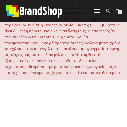
στο
περιεχόμενο
Το ηλεκτρονικό μας κατάστημα θα παραμείνει κλειστό, από Πέμπτη 30
Εναλλαγή
0
Ιουλίου 2026 μέχρι και την Τρίτη 18 Αυγούστου. Για την καλύτερη
πλοήγησης
εξυπηρέτησή σας, σας ενημερώνουμε ότι η τελευταία ημέρα λήψης
παραγγελιών θα είναι η Τετάρτη 29 Ιουλίου, έως τις 15:00 μ.μ., ώστε να
είναι δυνατή η προετοιμασία και η εκτέλεσή τους.Οι αποστολές θα
επανεκκινήσουν την Τετάρτη 19 Αυγούστου και θα
πραγματοποιούνται με σειρά προτεραιότητας, ανάλογα με τον χρόνο
καταχώρισης των παραγγελιών. Παρακαλούμε προγραμματίστε έγκαιρα
τις ανάγκες σας, ώστε να διασφαλιστεί η καλύτερη δυνατή
εξυπηρέτησή σας πριν από την περίοδο των διακοπών.Σας
ευχαριστούμε θερμά για την εμπιστοσύνη και τη συνεργασία σας και
σας ευχόμαστε ένα όμορφο, ξέγνοιαστο και ξεκούραστο καλοκαίρι.! :)