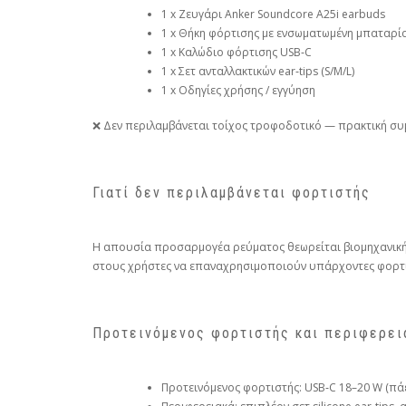
1 x Ζευγάρι Anker Soundcore A25i earbuds
1 x Θήκη φόρτισης με ενσωματωμένη μπαταρί
1 x Καλώδιο φόρτισης USB‑C
1 x Σετ ανταλλακτικών ear‑tips (S/M/L)
1 x Οδηγίες χρήσης / εγγύηση
❌ Δεν περιλαμβάνεται τοίχoς τροφοδοτικό — πρακτική συμ
Γιατί δεν περιλαμβάνεται φορτιστής
Η απουσία προσαρμογέα ρεύματος θεωρείται βιομηχανική π
στους χρήστες να επαναχρησιμοποιούν υπάρχοντες φορτι
Προτεινόμενος φορτιστής και περιφερει
Προτεινόμενος φορτιστής: USB‑C 18–20 W (πά