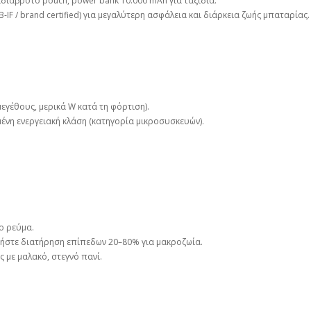
 αδιάβροτο pouch, power bank 10.000 mAh για ταξίδια.
F / brand certified) για μεγαλύτερη ασφάλεια και διάρκεια ζωής μπαταρίας.
εγέθους, μερικά W κατά τη φόρτιση).
μένη ενεργειακή κλάση (κατηγορία μικροσυσκευών).
ο ρεύμα.
στε διατήρηση επίπεδων 20–80% για μακροζωία.
 με μαλακό, στεγνό πανί.