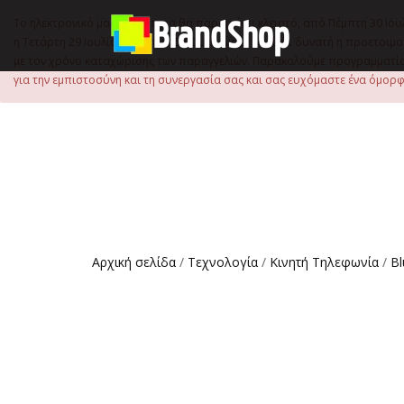
στο
περιεχόμενο
Το ηλεκτρονικό μας κατάστημα θα παραμείνει κλειστό, από Πέμπτη 30 Ιου
η Τετάρτη 29 Ιουλίου, έως τις 15:00 μ.μ., ώστε να είναι δυνατή η προετ
με τον χρόνο καταχώρισης των παραγγελιών. Παρακαλούμε προγραμματίστ
για την εμπιστοσύνη και τη συνεργασία σας και σας ευχόμαστε ένα όμορφο
Αρχική σελίδα
/
Τεχνολογία
/
Κινητή Τηλεφωνία
/
Bl