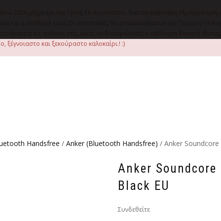
λίου 2026 μέχρι και την Τρίτη 18 Αυγούστου. Για την καλύτερη εξυπηρέτησή 
οιμασία και η εκτέλεσή τους.Οι αποστολές θα επανεκκινήσουν την Τετάρτη 1
ε έγκαιρα τις ανάγκες σας, ώστε να διασφαλιστεί η καλύτερη δυνατή εξυπ
, ξέγνοιαστο και ξεκούραστο καλοκαίρι.! :)
uetooth Handsfree
/
Anker (Bluetooth Handsfree)
/ Anker Soundcore 
Anker Soundcore 
Black EU
Συνδεθείτε