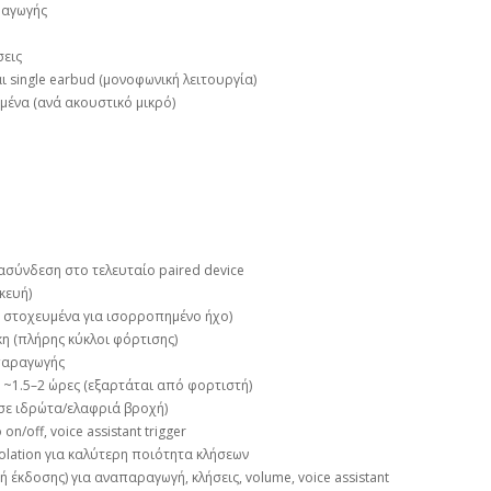
ραγωγής
σεις
ι single earbud (μονοφωνική λειτουργία)
μένα (ανά ακουστικό μικρό)
ασύνδεση στο τελευταίο paired device
κευή)
κά στοχευμένα για ισορροπημένο ήχο)
κη (πλήρης κύκλοι φόρτισης)
απαραγωγής
~1.5–2 ώρες (εξαρτάται από φορτιστή)
 σε ιδρώτα/ελαφριά βροχή)
n/off, voice assistant trigger
isolation για καλύτερη ποιότητα κλήσεων
χή έκδοσης) για αναπαραγωγή, κλήσεις, volume, voice assistant