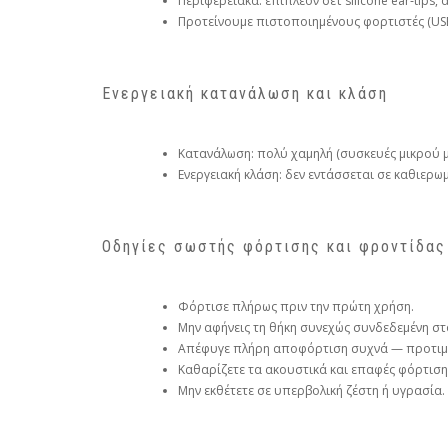
Περιφερειακά: επιπλέον σετ silicone ear‑tips,
Προτείνουμε πιστοποιημένους φορτιστές (USB‑I
Ενεργειακή κατανάλωση και κλάση
Κατανάλωση: πολύ χαμηλή (συσκευές μικρού μ
Ενεργειακή κλάση: δεν εντάσσεται σε καθιερω
Οδηγίες σωστής φόρτισης και φροντίδας
Φόρτισε πλήρως πριν την πρώτη χρήση.
Μην αφήνεις τη θήκη συνεχώς συνδεδεμένη στ
Απέφυγε πλήρη αποφόρτιση συχνά — προτιμή
Καθαρίζετε τα ακουστικά και επαφές φόρτισης
Μην εκθέτετε σε υπερβολική ζέστη ή υγρασία.