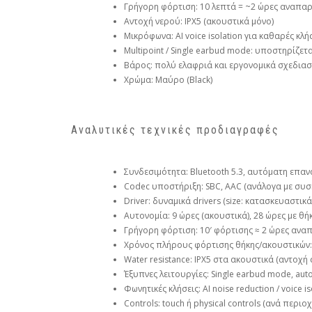
Γρήγορη φόρτιση: 10 λεπτά = ~2 ώρες αναπα
Αντοχή νερού: IPX5 (ακουστικά μόνο)
Μικρόφωνα: AI voice isolation για καθαρές κλή
Multipoint / Single earbud mode: υποστηρίζετα
Βάρος: πολύ ελαφριά και εργονομικά σχεδιασ
Χρώμα: Μαύρο (Black)
Αναλυτικές τεχνικές προδιαγραφές
Συνδεσιμότητα: Bluetooth 5.3, αυτόματη επαν
Codec υποστήριξη: SBC, AAC (ανάλογα με συσ
Driver: δυναμικά drivers (size: κατασκευαστι
Αυτονομία: 9 ώρες (ακουστικά), 28 ώρες με θή
Γρήγορη φόρτιση: 10′ φόρτισης ≈ 2 ώρες αν
Χρόνος πλήρους φόρτισης θήκης/ακουστικών: 
Water resistance: IPX5 στα ακουστικά (αντοχή
Έξυπνες λειτουργίες: Single earbud mode, auto o
Φωνητικές κλήσεις: AI noise reduction / voice 
Controls: touch ή physical controls (ανά περιο