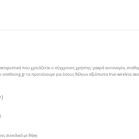
ακτηριστικά που χρειάζεται ο σύγχρονος χρήστης: μακρά αυτονομία, σταθερ
 onethiong.gr τα προτείνουμε για όσους θέλουν αξιόπιστα true‑wireless ακο
y)
)
ρες συνολικά με θήκη