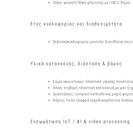
Θήκη: φορητή θήκη φόρτισης με USB‑C θύρα
Έτος κυκλοφορίας και διαθεσιμότητα
Έκδοση/κυκλοφορία: μοντέλο διατίθεται στις
Υλικά κατασκευής, διάσταση & βάρος
Σώμα ακουστικών: πλαστικό υψηλής ποιότητας
Θήκη: στιβαρή πλαστική κατασκευή με ματ ή 
Διαστάσεις: compact earbuds και μικρή φορη
Βάρος: πολύ ελαφρά (σχεδιασμένα για πολύω
Ενσωμάτωση IoT / AI & video processing