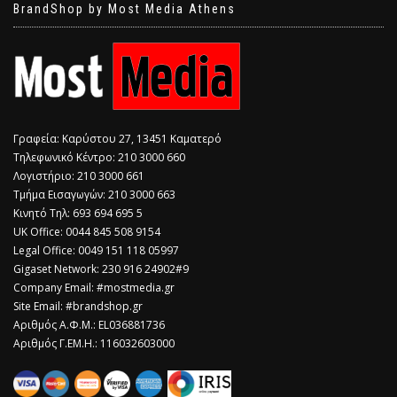
BrandShop by Most Media Athens
Γραφεία: Καρύστου 27, 13451 Καματερό
Τηλεφωνικό Κέντρο: 210 3000 660
Λογιστήριο: 210 3000 661
Τμήμα Εισαγωγών: 210 3000 663
Κινητό Τηλ: 693 694 695 5
​UK Office: 0044 845 508 9154
Legal Office: 0049 151 118 05997
Gigaset Network: 230 916 24902#9
Company Email: #mostmedia.gr
Site Email: #brandshop.gr
Αριθμός Α.Φ.Μ.: EL036881736
Αριθμός Γ.ΕΜ.Η.: 116032603000