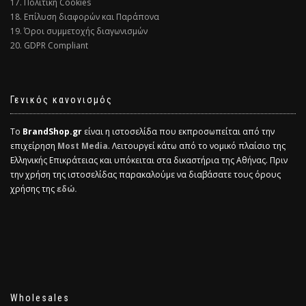
17. Πολιτική Cookies
18. Επίλυση διαφορών και Παράπονα
19. Όροι συμμετοχής διαγωνισμών
20. GDPR Compliant
Γενικός κανονισμός
Το
BrandShop.gr
είναι η ιστοσελίδα που εκπροσωπείται από την
επιχείρηση
Most Media
. Λειτουργεί κάτω από το νομικό πλαίσιο της
Ελληνικής Επικράτειας και υπόκειται στα δικαστήρια της Αθήνας. Πριν
την χρήση της ιστοσελίδας παρακαλούμε να διαβάσατε τους όρους
χρήσης της
εδώ.
Wholesales