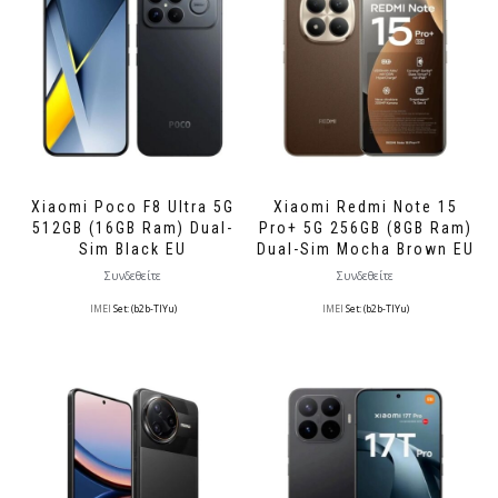
Xiaomi Poco F8 Ultra 5G
Xiaomi Redmi Note 15
512GB (16GB Ram) Dual-
Pro+ 5G 256GB (8GB Ram)
Sim Black EU
Dual-Sim Mocha Brown EU
Συνδεθείτε
Συνδεθείτε
IMEI
Set: (b2b-TlYu)
IMEI
Set: (b2b-TlYu)