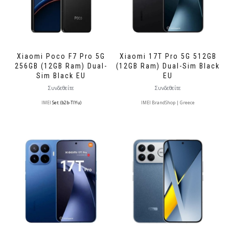
Xiaomi Poco F7 Pro 5G
Xiaomi 17T Pro 5G 512GB
256GB (12GB Ram) Dual-
(12GB Ram) Dual-Sim Black
Sim Black EU
EU
Συνδεθείτε
Συνδεθείτε
IMEI
Set: (b2b-TlYu)
IMEI BrandShop | Greece