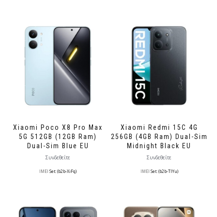
Xiaomi Poco X8 Pro Max
Xiaomi Redmi 15C 4G
5G 512GB (12GB Ram)
256GB (4GB Ram) Dual-Sim
Dual-Sim Blue EU
Midnight Black EU
Συνδεθείτε
Συνδεθείτε
IMEI
Set: (b2b-XiFq)
IMEI
Set: (b2b-TlYu)