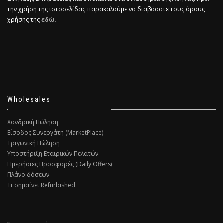
την χρήση της ιστοσελίδας παρακαλούμε να διαβάσατε τους όρους
χρήσης της
εδώ.
Wholesales
Χονδρική Πώληση
Είσοδος Συνεργάτη (MarketPlace)
Τριγωνική Πώληση
Υποστήριξη Εταιρικών Πελατών
Ημερήσιες Προσφορές (Daily Offers)
Πλάνο δόσεων
Τι σημαίνει Refurbished