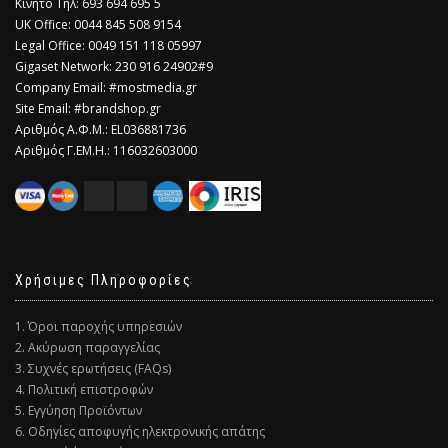
Κινητό Τηλ: 693 694 695 5
​UK Office: 0044 845 508 9154
Legal Office: 0049 151 118 05997
Gigaset Network: 230 916 24902#9
Company Email: #mostmedia.gr
Site Email: #brandshop.gr
Αριθμός Α.Φ.Μ.: EL036881736
Αριθμός Γ.ΕΜ.Η.: 116032603000
Χρήσιμες Πληροφορίες
1. Όροι παροχής υπηρεσιών
2. Ακύρωση παραγγελίας
3. Συχνές ερωτήσεις (FAQs)
4. Πολιτική επιστροφών
5. Εγγύηση Προϊόντων
6. Οδηγίες αποφυγής ηλεκτρονικής απάτης