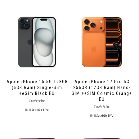
Apple iPhone 15 5G 128GB
Apple iPhone 17 Pro 5G
(6GB Ram) Single-Sim
256GB (12GB Ram) Nano-
+eSim Black EU
SIM +eSIM Cosmic Orange
EU
Συνδεθείτε
Συνδεθείτε
IMEI
Set: (b2b-TlYu)
IMEI
Set: (b2b-TlYu)