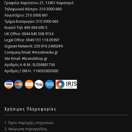
Γραφεία: Καρύστου 27, 13451 Καματερό
Τηλεφωνικό Κέντρο: 210 3000 660
Λογιστήριο: 210 3000 661
Τμήμα Εισαγωγών: 210 3000 663
Κινητό Τηλ: 693 694 695 5
​UK Office: 0044 845 508 9154
Legal Office: 0049 151 118 05997
Gigaset Network: 230 916 24902#9
Company Email: #mostmedia.gr
Site Email: #brandshop.gr
Αριθμός Α.Φ.Μ.: EL036881736
Αριθμός Γ.ΕΜ.Η.: 116032603000
Χρήσιμες Πληροφορίες
1. Όροι παροχής υπηρεσιών
2. Ακύρωση παραγγελίας