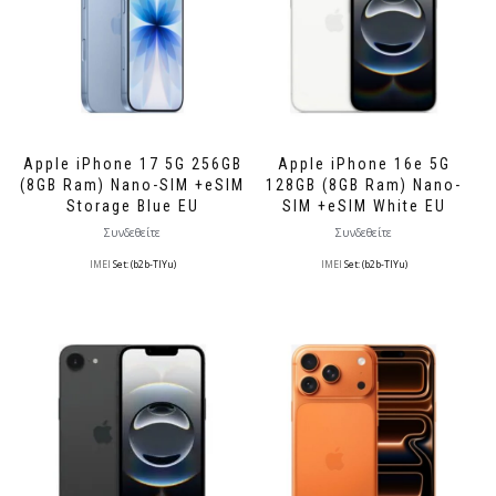
Apple iPhone 17 5G 256GB
Apple iPhone 16e 5G
(8GB Ram) Nano-SIM +eSIM
128GB (8GB Ram) Nano-
Storage Blue EU
SIM +eSIM White EU
Συνδεθείτε
Συνδεθείτε
IMEI
Set: (b2b-TlYu)
IMEI
Set: (b2b-TlYu)