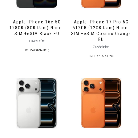
Apple iPhone 16e 5G
Apple iPhone 17 Pro 5G
128GB (8GB Ram) Nano-
512GB (12GB Ram) Nano-
SIM +eSIM Black EU
SIM +eSIM Cosmic Orange
EU
Συνδεθείτε
Συνδεθείτε
IMEI
Set: (b2b-TlYu)
IMEI
Set: (b2b-TlYu)